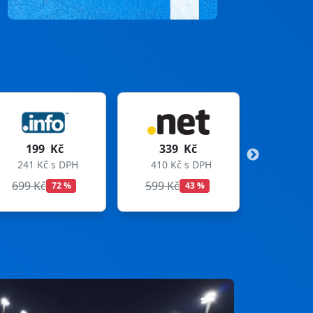
339 Kč
299 Kč
410 Kč s DPH
362 Kč s DPH
599 Kč
699 Kč
43 %
57 %