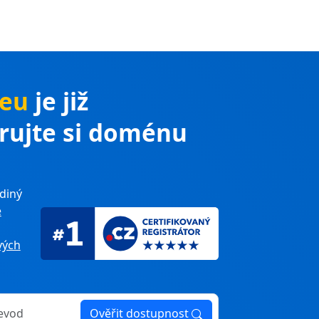
.eu
je již
trujte si doménu
diný
e
ých
Ověřit dostupnost