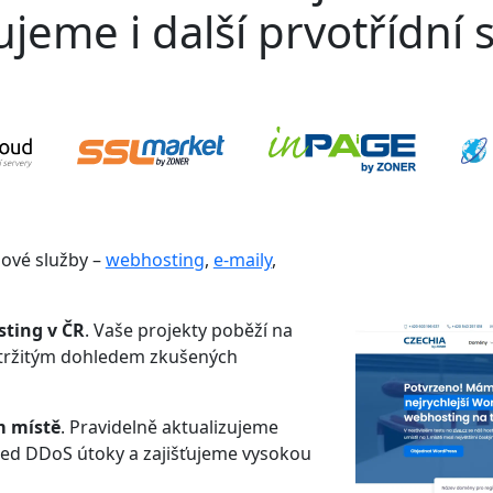
jeme i další prvotřídní s
gové služby –
webhosting
,
e-maily
,
sting v ČR
. Vaše projekty poběží na
etržitým dohledem zkušených
m místě
. Pravidelně aktualizujeme
řed DDoS útoky a zajišťujeme vysokou