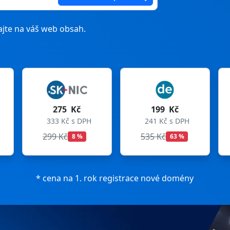
jte na váš web obsah.
 Kč
199 Kč
199 Kč
 s DPH
241 Kč s DPH
241 Kč s DPH
535 Kč
699 Kč
8 %
63 %
72 %
* cena na 1. rok registrace nové domény