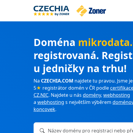
Doména
mikrodata
registrovaná. Regis
u jedničky na trhu!
Na
CZECHIA.COM
najdete tu pravou. Jsme je
5
★
registrátor domén v ČR podle
certifikac
CZ.NIC
. Najdete u nás
domény
,
webhosting
a
webhosting
s největším výběrem
doménov
koncovek
.
Název domény k registraci nebo převodu