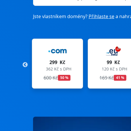
Jste vlastníkem domény?
Přihlaste se
a nahra
299 Kč
99 Kč
275
362 Kč s DPH
120 Kč s DPH
333 Kč
600 Kč
169 Kč
299 Kč
50 %
41 %